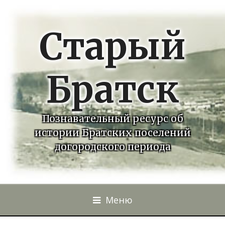
Старый
Братск
Познавательный ресурс об
истории Братских поселений
догородского периода
Меню
Перейти к контенту