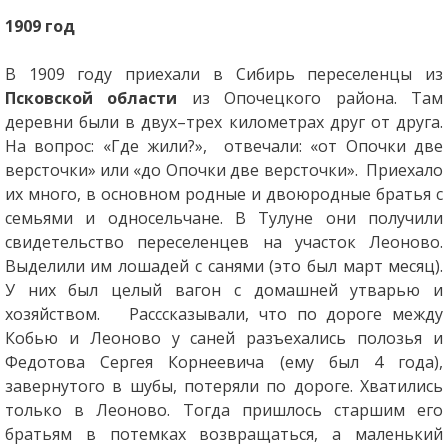
1909 год
В 1909 году приехали в Сибирь переселенцы из
Псковской области
из Опочецкого района. Там
деревни были в двух–трех километрах друг от друга.
На вопрос: «Где жили?», отвечали: «от Опочки две
версточки» или «до Опочки две версточки». Приехало
их много, в основном родные и двоюродные братья с
семьями и односельчане. В Тулуне они получили
свидетельство переселенцев на участок Леоново.
Выделили им лошадей с санями (это был март месяц).
У них был целый вагон с домашней утварью и
хозяйством. Расссказывали, что по дороге между
Кобью и Леоново у саней разъехались полозья и
Федотова Сергея Корнеевича (ему был 4 года),
завернутого в шубы, потеряли по дороге. Хватились
только в Леоново. Тогда пришлось старшим его
братьям в потемках возвращаться, а маленький