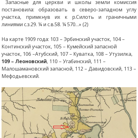
Запасные для церкви и школы земли комиссия
постановила: образовать в северо-западном углу
участка, примкнув их к р.Силоть и граничными
линиями с.з.29. ¼ и с.в.58. ¼ 570…» (2)
На карте 1909 года: 103 – Эрбинский участок, 104 –
Континский участок, 105 – Кумейский запасной
участок, 106 –Атубский, 107 – Куватка, 108 – Утузилка,
109 – Леоновский
, 110 – Угабинский, 111 –
Малошамановский запасной, 112 – Давидовский, 113 –
Мефодьевский.