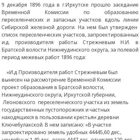
9 декабря 1896 года в г.Иркутске прошло заседание
Временной Комиссии по образованию
переселенческих и запасных участков вдоль линии
Сибирской железной дороги. На нем был утвержден
список переселенческих участков, запроектированных
и.д. производителя работы Стрежневым Н.И. в
Братской волости Нижнеудинского округа, за полевой
период межевых работ 1896 года:
«И.д Производителя работ Стрежневым был
вынесен на рассмотрение Временной Комиссии
проект образования в Братской волости,
Нижнеудинского округа, Иркутской губернии,
Леоновского переселенческого участка из земель
государственных пустопорожних и частных
находящихся в пользовании крестьян деревни
Ключебулакской. В нем записано: «В участке
запроектировано земель удобных 44445,60 дес.,
неудобных 1,40 дес., всего 4447 дес., отчисляя 120 дес.