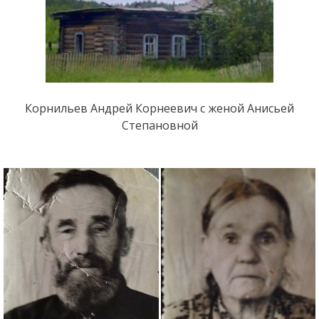
Корнильев Андрей Корнеевич с женой Анисьей
Степановной