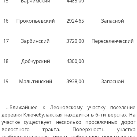
15
Барчимский
4485,00
16
Прокопьевский
2924,65
Запасной
17
Зарбинский
3720,00
Переселенческий
18
Добчурский
4300,00
19
Мальтинский
3938,00
Запасной
…Ближайшее к Леоновскому участку поселение
деревня Ключебулакская находится в 6-ти верстах. На
участке существует несколько проселочных дорог
волостного тракта. Поверхность участка
слабовозвышенная, имеет небольшие пространства