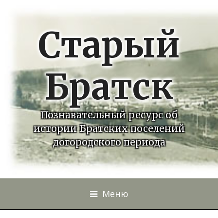
Старый
Братск
Познавательный ресурс об
истории Братских поселений
догородского периода
Меню
Перейти к контенту