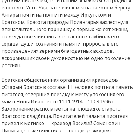
русским писателем, но и нашим земляком. Он родился
в поселке Усть-Уда, затерявшемся на таежном берегу
Ангары почти на полпути между Иркутском и
Братском. Красота природы Приангарья захлестнула
впечатлительного парнишку с первых же лет жизни,
навсегда поселившись в потаенных глубинах его
сердца, души, сознания и памяти, проросла в его
произведениях зернами благодатных всходов,
вскормивших своей духовностью не одно поколение
россиян.
Братская общественная организация краеведов
«Старый Братск» в составе 11 человек почтила память
писателя, совершив поездку к месту упокоения его
мамы Нины Ивановны (11.11.1914 – 11.03.1996 гг.).
Захоронение располагается на площадке старого
братского кладбища. Почитателей таланта писателя
привел к могилке — краевед Василий Семенович
Пинигин; он же очистил от снега дорожку для