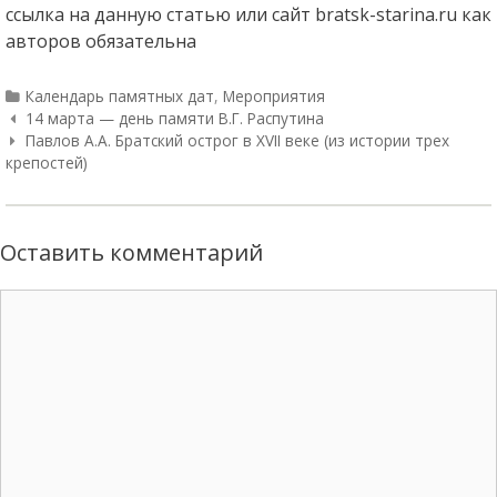
ссылка на данную статью или сайт bratsk-starina.ru как
авторов обязательна
Categories
Календарь памятных дат
,
Мероприятия
Навигация по статьям
14 марта — день памяти В.Г. Распутина
Павлов А.А. Братский острог в ХVII веке (из истории трех
крепостей)
Оставить комментарий