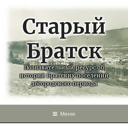
Старый
Братск
Познавательный ресурс об
истории Братских поселений
догородского периода
Меню
Перейти к контенту